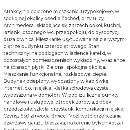
Atrakcyjnie położone mieszkanie, trzypokojowe, w
spokojnej okolicy osiedla Zachód, przy ulicy
Archimedesa, składające się z trzech pokoi, kuchni,
łazienki, osobnego wc, przedpokoju, do dyspozycji
duża piwnica. Mieszkanie usytuowane na pierwszym
piętrze budynku czteropiętrowego. Stan
techniczny: na podłogach w łazience kafelki, w
pozostałych pomieszczeniach wykładziny, w łazience
na ścianach płytki. Zielona i spokojna okolica.
Mieszkanie funkcjonalne, rozkładowe, ciepłe.
Budynek ocieplony, wyposażony w kablówkę i
internet, c.o. miejskie. Klatka schodowa czysta,
wyposażona w domofon. W pobliżu liczne punkty
handlowe i usługowe, ośrodek zdrowia, żłobek,
przedszkole, szkoła, przystanki komunikacji miejskiej.
Czynsz 550 zł+woda+śmieci. Możliwość przekazania
dzierżawy garażu blaszaka, na terenie byłych koszar.
Serdecznie zapraszamy na prezentację.