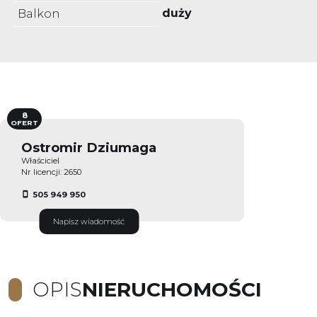
duży
Balkon
8
OFERT
Ostromir Dziumaga
Właściciel
Nr licencji: 2650
505 949 950
Napisz wiadomość
OPIS
NIERUCHOMOŚCI