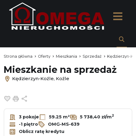
Strona główna
Oferty
Mieszkania
Sprzedaż
Kędzierzyn-Ko
Mieszkanie na sprzedaż
Kędzierzyn-Koźle, Koźle
Dodaj do ulubionych
Drukuj
Udostępnij
2
3 pokoje
59.25 m²
5 738,40 zł/m
-1 piętro
OMG-MS-639
Oblicz ratę kredytu