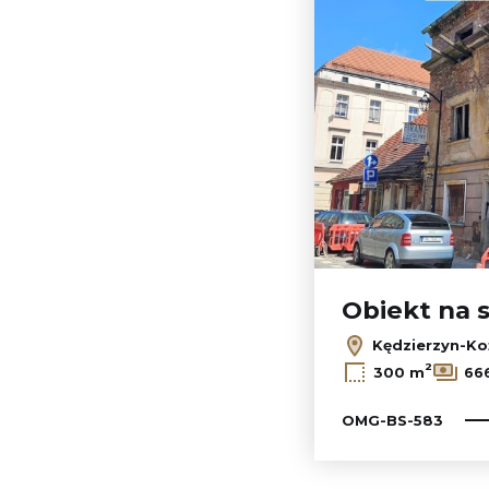
Obiekt na 
Kędzierzyn-Koź
2
300 m
666
OMG-BS-583