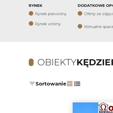
RYNEK
DODATKOWE OP
Rynek pierwotny
Oferty ze zdjęc
Rynek wtórny
Wirtualne spac
OBIEKTY
KĘDZIE
Sortowanie
tabela
lista