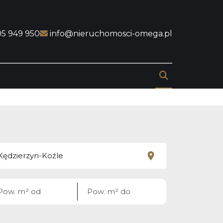
05 949 950
info@nieruchomosci-omega.pl