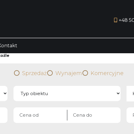
+48 5
Kontakt
oźle
Sprzedaż
Wynajem
Komercyjne