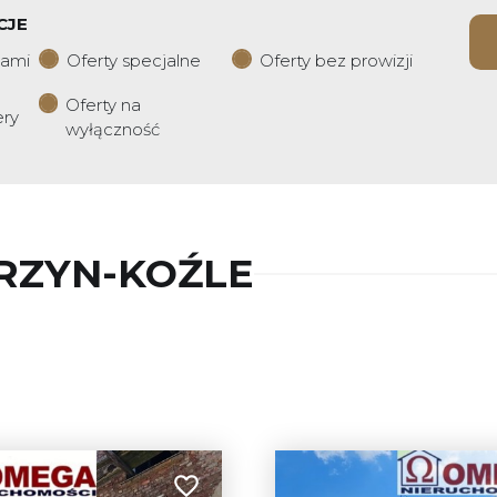
CJE
iami
Oferty specjalne
Oferty bez prowizji
Oferty na
ery
wyłączność
RZYN-KOŹLE
Dodaj do ulubionych