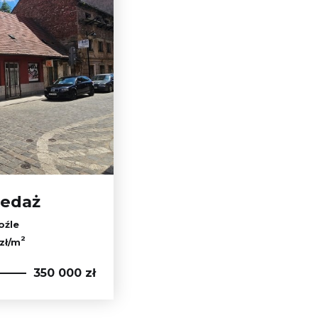
zedaż
oźle
2
 zł/m
350 000 zł