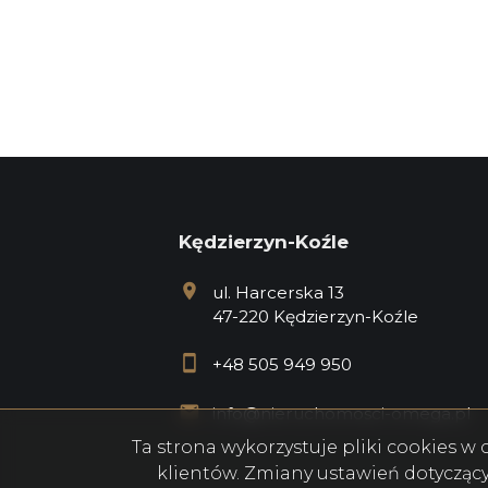
Kędzierzyn-Koźle
ul. Harcerska 13
47-220 Kędzierzyn-Koźle
+48 505 949 950
info@nieruchomosci-omega.pl
Ta strona wykorzystuje pliki cookies 
klientów. Zmiany ustawień dotycząc