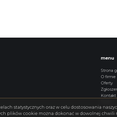
menu
Strona 
O firmie
Oferty
Zgłoszen
Kontakt
Rodo
w celach statystycznych oraz w celu dostosowania nasz
ych plików cookie można dokonać w dowolnej chwili m