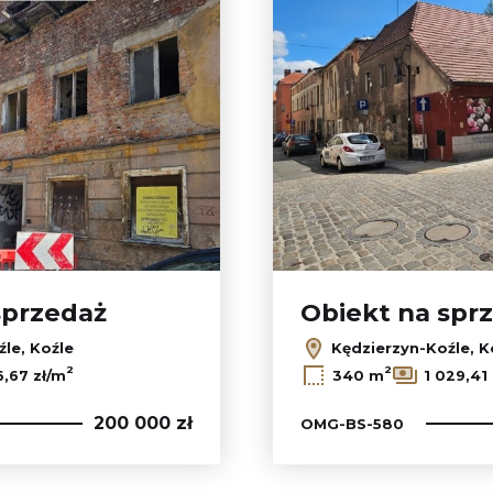
sprzedaż
Obiekt na spr
le, Koźle
Kędzierzyn-Koźle, K
2
2
,67 zł/m
340 m
1 029,41
200 000 zł
OMG-BS-580